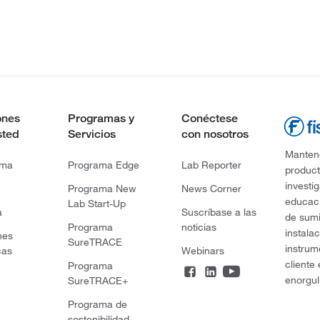
ones
Programas y
Conéctese
sted
Servicios
con nosotros
Mantene
rma
Programa Edge
Lab Reporter
product
investi
Programa New
News Corner
educaci
Lab Start-Up
a
Suscríbase a las
de sumi
Programa
noticias
instala
nes
SureTRACE
instrum
cas
Webinars
cliente
Programa
enorgul
SureTRACE+
Programa de
sostenibilidad