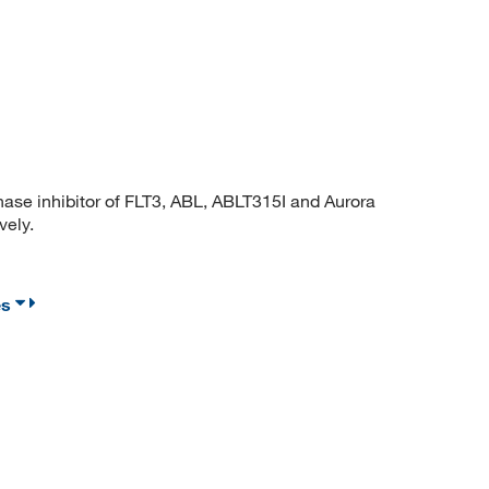
se inhibitor of FLT3, ABL, ABLT315I and Aurora
vely.
es