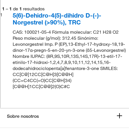
1
–
1
de
1
resultados
5(6)-Dehidro-4(5)-dihidro D-(-)-
1
Norgestrel (>90%), TRC
CAS: 100021-05-4 Fórmula molecular: C21 H28 O2
Peso molecular (g/mol): 312.45 Sinónimo:
Levonorgestrel Imp. P (EP),13-Ethyl-17-hydroxy-18,19-
dinor-17α-pregn-5-en-20-yn-3-one (δ5-Levonorgestrel)
Nombre IUPAC: (8R,9S,10R,13S,14S,17R)-13-etil-17-
etinilo-17-hidroxi-1,2,4,7,8,9,10,11,12,14,15,16-
dodecahidrociclopenta[a]fenantore-3-one SMILES:
CC[C@]12CC[C@H]3[C@@H]
(CC=C4CC(=O)CC[C@H]34)
[C@@H]1CC[C@@]2(O)C#C
Sobre nosotros