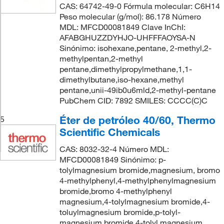
CAS: 64742-49-0 Fórmula molecular: C6H14
Peso molecular (g/mol): 86.178 Número
MDL: MFCD00081849 Clave InChI:
AFABGHUZZDYHJO-UHFFFAOYSA-N
Sinónimo: isohexane,pentane, 2-methyl,2-
methylpentan,2-methyl
pentane,dimethylpropylmethane,1,1-
dimethylbutane,iso-hexane,methyl
pentane,unii-49ib0u6mld,2-methyl-pentane
PubChem CID: 7892 SMILES: CCCC(C)C
Éter de petróleo 40/60, Thermo
5
Scientific Chemicals
CAS: 8032-32-4 Número MDL:
MFCD00081849 Sinónimo: p-
tolylmagnesium bromide,magnesium, bromo
4-methylphenyl,4-methylphenylmagnesium
bromide,bromo 4-methylphenyl
magnesium,4-tolylmagnesium bromide,4-
toluylmagnesium bromide,p-tolyl-
magnesium bromide,4-tolyl magnesium