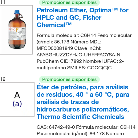
11
Promociones disponibles
Petroleum Ether, Optima™ for
HPLC and GC, Fisher
Chemical™
Fórmula molecular: C6H14 Peso molecular
(g/mol): 86.178 Número MDL:
MFCD00081849 Clave InChI:
AFABGHUZZDYHJO-UHFFFAOYSA-N
PubChem CID: 7892 Nombre IUPAC: 2-
metilpentano SMILES: CCCC(C)C
12
Promociones disponibles
Éter de petróleo, para análisis
de residuos, 40 ° a 60 °C, para
análisis de trazas de
hidrocarburos poliaromáticos,
Thermo Scientific Chemicals
CAS: 64742-49-0 Fórmula molecular: C6H14
Peso molecular (g/mol): 86.178 Número