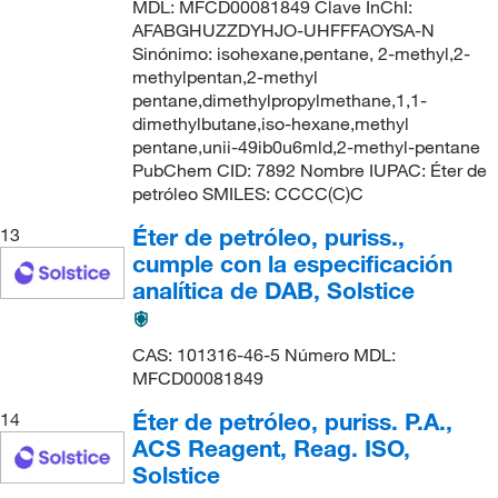
MDL: MFCD00081849 Clave InChI:
AFABGHUZZDYHJO-UHFFFAOYSA-N
Sinónimo: isohexane,pentane, 2-methyl,2-
methylpentan,2-methyl
pentane,dimethylpropylmethane,1,1-
dimethylbutane,iso-hexane,methyl
pentane,unii-49ib0u6mld,2-methyl-pentane
PubChem CID: 7892 Nombre IUPAC: Éter de
petróleo SMILES: CCCC(C)C
Éter de petróleo, puriss.,
13
cumple con la especificación
analítica de DAB, Solstice
CAS: 101316-46-5 Número MDL:
MFCD00081849
Éter de petróleo, puriss. P.A.,
14
ACS Reagent, Reag. ISO,
Solstice