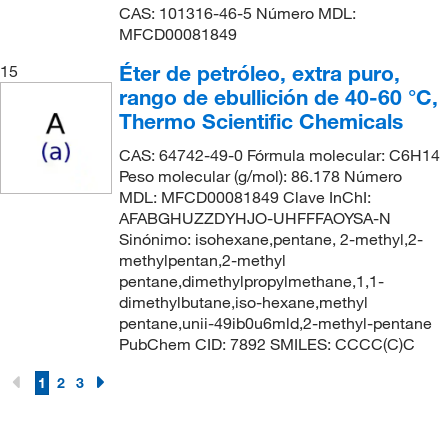
CAS: 101316-46-5 Número MDL:
MFCD00081849
Éter de petróleo, extra puro,
15
rango de ebullición de 40-60 °C,
Thermo Scientific Chemicals
CAS: 64742-49-0 Fórmula molecular: C6H14
Peso molecular (g/mol): 86.178 Número
MDL: MFCD00081849 Clave InChI:
AFABGHUZZDYHJO-UHFFFAOYSA-N
Sinónimo: isohexane,pentane, 2-methyl,2-
methylpentan,2-methyl
pentane,dimethylpropylmethane,1,1-
dimethylbutane,iso-hexane,methyl
pentane,unii-49ib0u6mld,2-methyl-pentane
PubChem CID: 7892 SMILES: CCCC(C)C
1
2
3