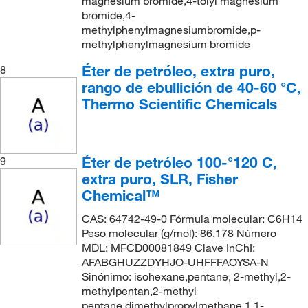
magnesium bromide,4-tolyl magnesium
bromide,4-
methylphenylmagnesiumbromide,p-
methylphenylmagnesium bromide
Éter de petróleo, extra puro,
8
rango de ebullición de 40-60 °C,
Thermo Scientific Chemicals
Éter de petróleo 100-°120 C,
9
extra puro, SLR, Fisher
Chemical™
CAS: 64742-49-0 Fórmula molecular: C6H14
Peso molecular (g/mol): 86.178 Número
MDL: MFCD00081849 Clave InChI:
AFABGHUZZDYHJO-UHFFFAOYSA-N
Sinónimo: isohexane,pentane, 2-methyl,2-
methylpentan,2-methyl
pentane,dimethylpropylmethane,1,1-