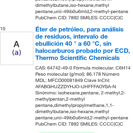
dimethylbutane,iso-hexane,methyl
pentane,unii-49ib0u6mld,2-methyl-pentane
PubChem CID: 7892 SMILES: CCCC(C)C
Éter de petróleo, para análisis
10
de residuos, intervalo de
ebullición 40 ° a 60 °C, sin
halocarburos probado por ECD,
Thermo Scientific Chemicals
CAS: 64742-49-0 Fórmula molecular: C6H14
Peso molecular (g/mol): 86.178 Número
MDL: MFCD00081849 Clave InChI:
AFABGHUZZDYHJO-UHFFFAOYSA-N
Sinónimo: isohexane,pentane, 2-methyl,2-
methylpentan,2-methyl
pentane,dimethylpropylmethane,1,1-
dimethylbutane,iso-hexane,methyl
pentane,unii-49ib0u6mld,2-methyl-pentane
PubChem CID: 7892 SMILES: CCCC(C)C