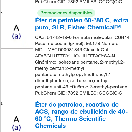
PubChem CID: 7892 SMILES: CCCC(C)C
3
Promociones disponibles
Éter de petróleo 60-°80 C, extra
puro, SLR, Fisher Chemical™
CAS: 64742-49-0 Fórmula molecular: C6H14
Peso molecular (g/mol): 86.178 Número
MDL: MFCD00081849 Clave InChI:
AFABGHUZZDYHJO-UHFFFAOYSA-N
Sinónimo: isohexane,pentane, 2-methyl,2-
methylpentan,2-methyl
pentane,dimethylpropylmethane,1,1-
dimethylbutane,iso-hexane,methyl
pentane,unii-49ib0u6mld,2-methyl-pentane
PubChem CID: 7892 SMILES: CCCC(C)C
Éter de petróleo, reactivo de
4
ACS, rango de ebullición de 40-
60 °C, Thermo Scientific
Chemicals