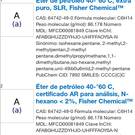
Éter de petróleo 40-°60 C, extra
puro, SLR, Fisher Chemical™
CAS: 64742-49-0 Fórmula molecular: C6H14
Peso molecular (g/mol): 86.178 Número
MDL: MFCD00081849 Clave InChI:
AFABGHUZZDYHJO-UHFFFAOYSA-N
Sinónimo: isohexane,pentane, 2-methyl,2-
methylpentan,2-methyl
pentane,dimethylpropylmethane,1,1-
dimethylbutane,iso-hexane,methyl
pentane,unii-49ib0u6mld,2-methyl-pentane
PubChem CID: 7892 SMILES: CCCC(C)C
Éter de petróleo 40-°60 C,
2
certificado AR para análisis, N-
hexano < 2%, Fisher Chemical™
CAS: 64742-49-0 Fórmula molecular: C6H14
Peso molecular (g/mol): 86.178 Número
MDL: MFCD00081849 Clave InChI:
AFABGHUZZDYHJO-UHFFFAOYSA-N