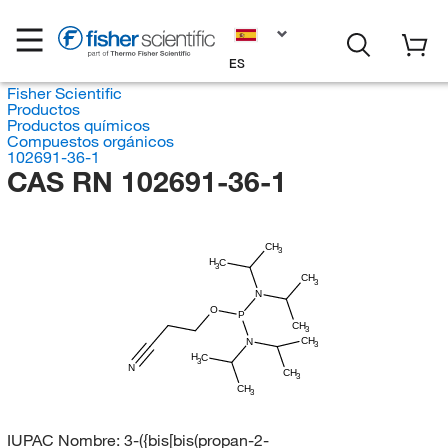
ES
Fisher Scientific
Productos
Productos químicos
Compuestos orgánicos
102691-36-1
CAS RN 102691-36-1
CH
3
H
C
3
CH
3
N
O
P
CH
3
CH
N
3
H
C
3
N
CH
3
CH
3
IUPAC Nombre:
3-({bis[bis(propan-2-