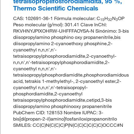
tetraisopropilfosforodiamidita, 95 %,
Thermo Scientific Chemicals
CAS: 102691-36-1 Fórmula molecular: C
H
N
OP
15
32
3
Peso molecular (g/mol): 301.41 Clave InChI:
RKVHNYJPIXOHRW-UHFFFAOYSA-N Sinónimo: 3-bis
diisopropylamino phosphino oxy propanenitrile,bis
diisopropylamino 2-cyanoethoxy phosphine,2-
cyanoethyl n,n,n',n'-
tetraisopropylphosphorodiamidite,2-cyanoethyl-
n,n,n',n'-tetraisopropylphosphorodiamidite,2-
cyanoethyl n,n,n',n'-
tetraisopropylphosphordiamidite,phosphorodiamidous
acid, tetrakis 1-methylethyl-, 2-cyanoethyl ester,2-
cyanoethyl n,n,n',n'-tetraisopropyl-
phosphordiamidite,2-cyanoethyl
tetraisopropylphosphorodiamidite,cetipd,3-bis
diisopropylamino phosphinooxy propanenitrile
PubChem CID: 128153 Nombre IUPAC: 3-
bis[di(propan-2-il)amino]fosfaniloxipropanonitrilo
SMILES: CC(C)N(C(C)C)P(N(C(C)C)C(C)C)OCCC#N