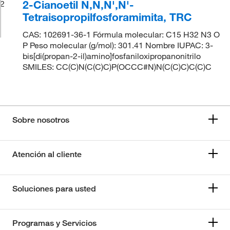
2-Cianoetil N,N,N',N'-
2
Tetraisopropilfosforamimita, TRC
CAS: 102691-36-1 Fórmula molecular: C15 H32 N3 O
P Peso molecular (g/mol): 301.41 Nombre IUPAC: 3-
bis[di(propan-2-il)amino]fosfaniloxipropanonitrilo
SMILES: CC(C)N(C(C)C)P(OCCC#N)N(C(C)C)C(C)C
Sobre nosotros
Atención al cliente
Soluciones para usted
Programas y Servicios