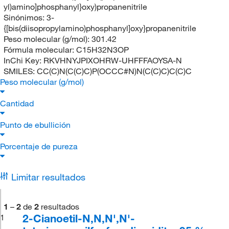
yl)amino]phosphanyl}oxy)propanenitrile
Sinónimos:
3-
{[bis(diisopropylamino)phosphanyl]oxy}propanenitrile
Peso molecular (g/mol):
301.42
Fórmula molecular:
C15H32N3OP
InChi Key:
RKVHNYJPIXOHRW-UHFFFAOYSA-N
SMILES:
CC(C)N(C(C)C)P(OCCC#N)N(C(C)C)C(C)C
Peso molecular (g/mol)
Cantidad
Punto de ebullición
Porcentaje de pureza
Limitar resultados
1
–
2
de
2
resultados
2-Cianoetil-N,N,N',N'-
1