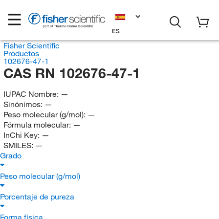
ES
Fisher Scientific
Productos
102676-47-1
CAS RN 102676-47-1
IUPAC Nombre:
—
Sinónimos:
—
Peso molecular (g/mol):
—
Fórmula molecular:
—
InChi Key:
—
SMILES:
—
Grado
Peso molecular (g/mol)
Porcentaje de pureza
Forma física