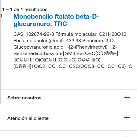
1
–
1
de
1
resultados
Monobencilo ftalato beta-D-
1
glucuronuro, TRC
CAS: 102674-29-3 Fórmula molecular: C21H20O10
Peso molecular (g/mol): 432.38 Sinónimo: β-D-
Glucopyranuronic acid 1-[2-(Phenylmethyl) 1,2-
Benzenedicarboxylate] SMILES: O=C(O[C@@H]
([C@@H]1O)O[C@H](C(O)=O)[C@@H](O)
[C@@H]1O)C2=CC=CC=C2C(OCC3=CC=CC=C3)=O
Sobre nosotros
Atención al cliente