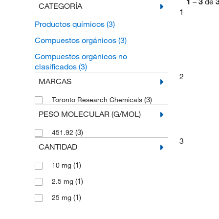
1
–
3
de
CATEGORÍA
1
Productos químicos
(3)
Compuestos orgánicos
(3)
Compuestos orgánicos no
clasificados
(3)
2
MARCAS
(3)
Toronto Research Chemicals
PESO MOLECULAR (G/MOL)
(3)
451.92
3
CANTIDAD
(1)
10 mg
(1)
2.5 mg
(1)
25 mg