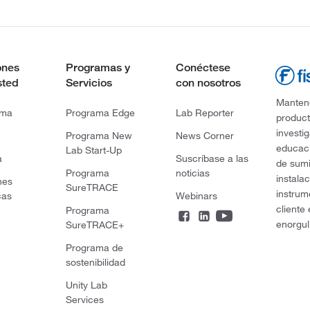
ones
Programas y
Conéctese
sted
Servicios
con nosotros
Mantene
rma
Programa Edge
Lab Reporter
product
investi
Programa New
News Corner
educaci
Lab Start-Up
a
Suscríbase a las
de sumi
Programa
noticias
instala
nes
SureTRACE
instrum
cas
Webinars
cliente
Programa
enorgul
SureTRACE+
Programa de
sostenibilidad
Unity Lab
Services