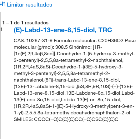
Limitar resultados
1
–
1
de
1
resultados
(E)-Labd-13-ene-8,15-diol, TRC
1
CAS: 10267-31-9 Fórmula molecular: C20H36O2 Peso
molecular (g/mol): 308.5 Sinónimo: [1R-
[1α(E),2β,4aβ,8aα]]-Decahydro-1-(5-hydroxy-3-methyl-
3-pentenyl)-2,5,5,8a-tetramethyl-2-naphthalenol,
(1R,2R,4aS,8aS)-Decahydro-1-[(3E)-5-hydroxy-3-
methyl-3-pentenyl]-2,5,5,8a-tetramethyl-2-
naphthalenol,(8R)-trans-Labd-13-ene-8,15-diol,
(13E)-13-Labdene-8,15-diol,(5S,8R,9R,10S)-(+)-(13E)-
Labd-13-ene-8,15-diol,13E-Labdene-8α,15-diol,Labd-
13(E)-ene-8α,15-diol,Labda-13(E)-en-8α,15-diol,
(1R,2R,4aS,8aS)-1-((E)-5-Hydroxy-3-methylpent-3-en-
1-yl)-2,5,5,8a-tetramethyldecahydronaphthalen-2-ol
SMILES: CCOC(=O)C(C)(C)CC(=O)CSC(C)(C)C