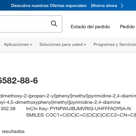
Descubra nuestras Ofertas especiales
Ahorra ahora
Estado del pedido
Pedido 
Aplicaciones
Soluciones para usted
Programas y Servicio
6582-88-6
-dimethoxy-2-(propan-2-yl)phenyl]methyl}pyrimidine-2,4-diami
opyl-4,5-dimethoxyphenyl)methyl]pyrimidine-2,4-diamine
:
302.38
InChi Key:
PYNPWUIBJMVRIG-UHFFFAOYSA-N
SMILES:
COC1=C(OC)C=C(C(C)C)C(CC2=CN=C(
1
resultados