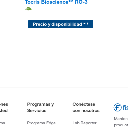
Tocris Bioscience™ RO-3
Precio y disponibilidad
ones
Programas y
Conéctese
sted
Servicios
con nosotros
Mantene
rma
Programa Edge
Lab Reporter
product