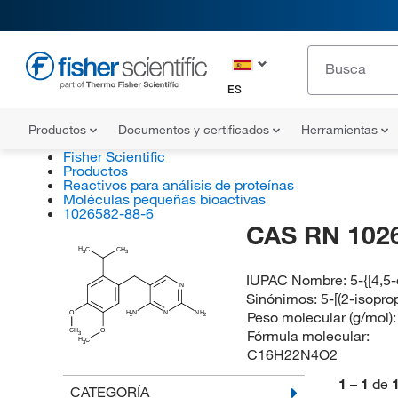
ES
Productos
Documentos y certificados
Herramientas
Fisher Scientific
Productos
Reactivos para análisis de proteínas
Moléculas pequeñas bioactivas
1026582-88-6
CAS RN 102
H
C
CH
3
3
IUPAC Nombre:
5-{[4,5
N
Sinónimos:
5-[(2-isopr
Peso molecular (g/mol)
O
H
N
N
NH
2
2
Fórmula molecular:
CH
O
3
H
C
3
C16H22N4O2
1
–
1
de
CATEGORÍA