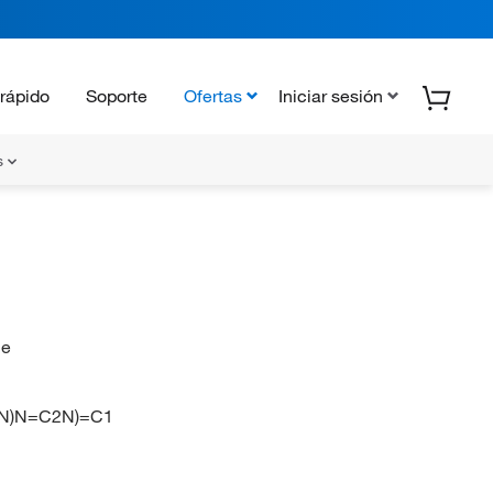
rápido
Soporte
Ofertas
Iniciar sesión
s
ne
N)N=C2N)=C1