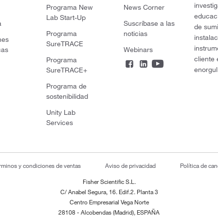
investi
Programa New
News Corner
educaci
Lab Start-Up
a
Suscríbase a las
de sumi
Programa
noticias
instala
nes
SureTRACE
instrum
cas
Webinars
cliente
Programa
enorgul
SureTRACE+
Programa de
sostenibilidad
Unity Lab
Services
rminos y condiciones de ventas
Aviso de privacidad
Política de ca
Fisher Scientific S.L.
C/ Anabel Segura, 16. Edif.2. Planta 3
Centro Empresarial Vega Norte
28108 - Alcobendas (Madrid), ESPAÑA