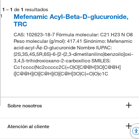
1
–
1
de
1
resultados
Mefenamic Acyl-Beta-D-glucuronide,
1
TRC
CAS: 102623-18-7 Fórmula molecular: C21 H23 N O8
Peso molecular (g/mol): 417.41 Sinónimo: Mefenamic
acid-acyl-Ã¢-D-glucuronide Nombre IUPAC:
(2S,3S,4S,5R,6S)-6-[2-(2,3-dimetilanilino)benzoilo]oxi-
3,4,5-trihidroxioxano-2-carboxílico SMILES:
Cc1cccc(Nc2ccccc2C(=O)O[C@@H]3O[C@@H]
([C@@H](O)[C@H](O)[C@H]3O)C(=O)O)c1C
Sobre nosotros
Atención al cliente