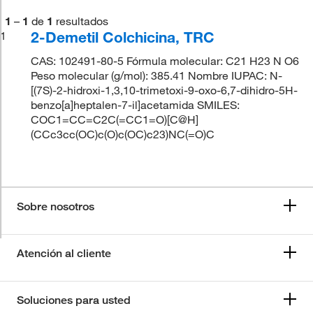
1
–
1
de
1
resultados
2-Demetil Colchicina, TRC
1
CAS: 102491-80-5 Fórmula molecular: C21 H23 N O6
Peso molecular (g/mol): 385.41 Nombre IUPAC: N-
[(7S)-2-hidroxi-1,3,10-trimetoxi-9-oxo-6,7-dihidro-5H-
benzo[a]heptalen-7-il]acetamida SMILES:
COC1=CC=C2C(=CC1=O)[C@H]
(CCc3cc(OC)c(O)c(OC)c23)NC(=O)C
Sobre nosotros
Atención al cliente
Soluciones para usted