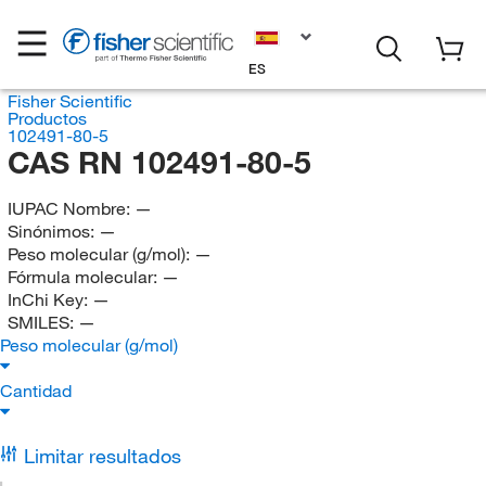
ES
Fisher Scientific
Productos
102491-80-5
CAS RN 102491-80-5
IUPAC Nombre:
—
Sinónimos:
—
Peso molecular (g/mol):
—
Fórmula molecular:
—
InChi Key:
—
SMILES:
—
Peso molecular (g/mol)
Cantidad
Limitar resultados