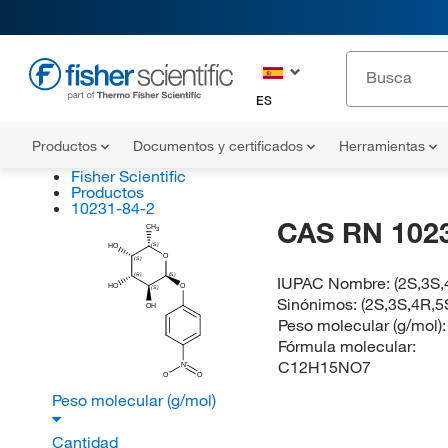
ES
Productos
Documentos y certificados
Herramientas
Fisher Scientific
Productos
10231-84-2
CAS RN 102
CH
3
(S)
HO
O
(S)
(R)
(S)
IUPAC Nombre:
(2S,3S,
HO
O
(S)
Sinónimos:
(2S,3S,4R,5
OH
Peso molecular (g/mol)
Fórmula molecular:
C12H15NO7
N
O
O
Peso molecular (g/mol)
Cantidad