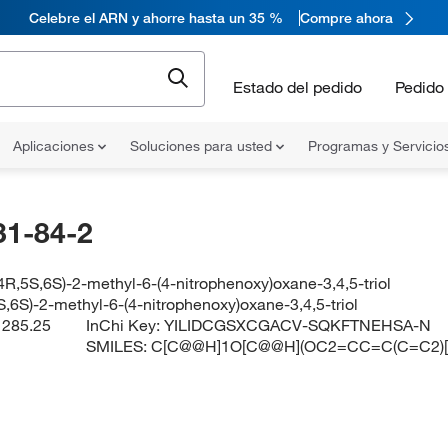
Celebre el ARN y ahorre hasta un 35 %
Compre ahora
Estado del pedido
Pedido 
Aplicaciones
Soluciones para usted
Programas y Servicio
31-84-2
4R,5S,6S)-2-methyl-6-(4-nitrophenoxy)oxane-3,4,5-triol
S,6S)-2-methyl-6-(4-nitrophenoxy)oxane-3,4,5-triol
:
285.25
InChi Key:
YILIDCGSXCGACV-SQKFTNEHSA-N
SMILES:
C[C@@H]1O[C@@H](OC2=CC=C(C=C2)[N+