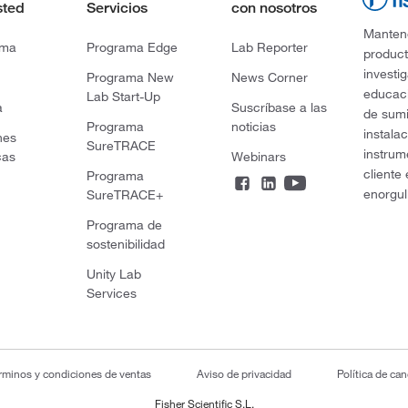
sted
Servicios
con nosotros
Mantene
rma
Programa Edge
Lab Reporter
product
investi
Programa New
News Corner
educaci
Lab Start-Up
a
Suscríbase a las
de sumi
Programa
noticias
instala
nes
SureTRACE
instrum
cas
Webinars
cliente
Programa
enorgul
SureTRACE+
Programa de
sostenibilidad
Unity Lab
Services
rminos y condiciones de ventas
Aviso de privacidad
Política de ca
Fisher Scientific S.L.