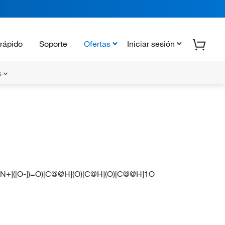
rápido
Soporte
Ofertas
Iniciar sesión
s
]([O-])=O)[C@@H](O)[C@H](O)[C@@H]1O