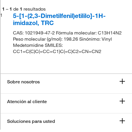
1
–
1
de
1
resultados
5-[1-(2,3-Dimetilfenil)etililo]-1H-
1
imidazol, TRC
CAS: 1021949-47-2 Fórmula molecular: C13H14N2
Peso molecular (g/mol): 198.26 Sinónimo: Vinyl
Medetomidine SMILES:
CC1=C(C)C(=CC=C1)C(=C)C2=CN=CN2
Sobre nosotros
Atención al cliente
Soluciones para usted