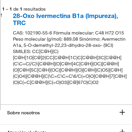
1
–
1
de
1
resultados
28-Oxo Ivermectina B1a (Impureza),
1
TRC
CAS: 102190-55-6 Fórmula molecular: C48 H72 O15
Peso molecular (g/mol): 889.08 Sinónimo: Avermectin
A1a, 5-O-demethyl-22,23-dihydro-28-oxo- (9CI)
SMILES: CC[C@H](C)
[C@H]1O[C@]2(CC[C@@H]1C)C[C@@H]3C[C@@H]
(C\C=C(/C)\[C@@H](O[C@H]4C[C@H](OC)[C@@H]
(O[C@H]5C[C@H](OC)[C@@H](O)[C@H](C)O5)[C@H]
(C)O4)[C@@H](C)\C=C\C=C\6/C(=O)O[C@@H]7[C@H]
(O)C(=C[C@@H](C(=O)O3)[C@]67O)C)O2
Sobre nosotros