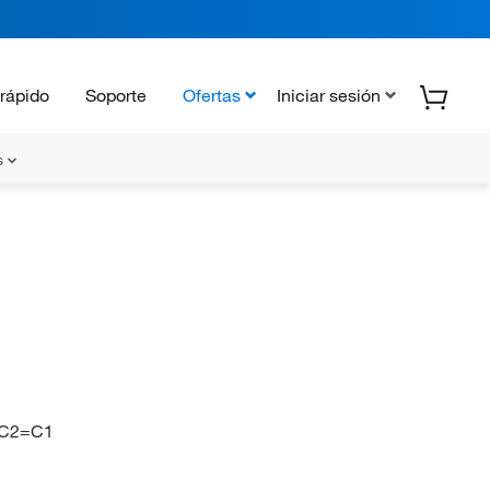
rápido
Soporte
Ofertas
Iniciar sesión
s
N
C2=C1