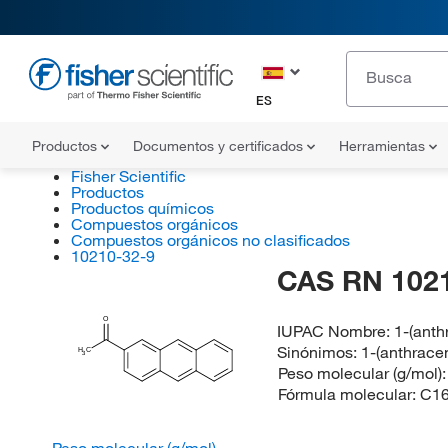
ES
Productos
Documentos y certificados
Herramientas
Fisher Scientific
Productos
Productos químicos
Compuestos orgánicos
Compuestos orgánicos no clasificados
10210-32-9
CAS RN 102
O
IUPAC Nombre:
1-(anth
Sinónimos:
1-(anthrace
H
C
3
Peso molecular (g/mol)
Fórmula molecular:
C1