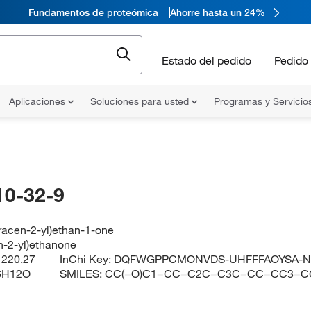
Fundamentos de proteómica
Ahorre hasta un 24%
Estado del pedido
Pedido 
Aplicaciones
Soluciones para usted
Programas y Servicio
10-32-9
racen-2-yl)ethan-1-one
n-2-yl)ethanone
:
220.27
InChi Key:
DQFWGPPCMONVDS-UHFFFAOYSA-
6H12O
SMILES:
CC(=O)C1=CC=C2C=C3C=CC=CC3=C