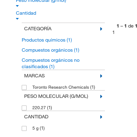
Peso molecular (g/mol)
Cantidad
1
–
1
de
CATEGORÍA
1
Productos químicos
(1)
Compuestos orgánicos
(1)
Compuestos orgánicos no
clasificados
(1)
MARCAS
(1)
Toronto Research Chemicals
PESO MOLECULAR (G/MOL)
(1)
220.27
CANTIDAD
(1)
5 g