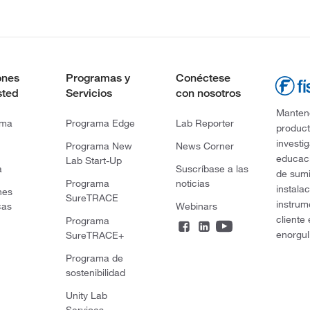
ones
Programas y
Conéctese
sted
Servicios
con nosotros
Mantene
rma
Programa Edge
Lab Reporter
product
investi
Programa New
News Corner
educaci
Lab Start-Up
a
Suscríbase a las
de sumi
Programa
noticias
instala
nes
SureTRACE
instrum
cas
Webinars
cliente
Programa
enorgul
SureTRACE+
Programa de
sostenibilidad
Unity Lab