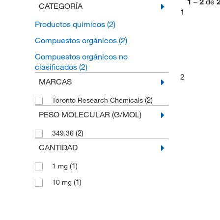
1
–
2
de
CATEGORÍA
1
Productos químicos
(2)
Compuestos orgánicos
(2)
Compuestos orgánicos no
clasificados
(2)
2
MARCAS
(2)
Toronto Research Chemicals
PESO MOLECULAR (G/MOL)
(2)
349.36
CANTIDAD
(1)
1 mg
(1)
10 mg