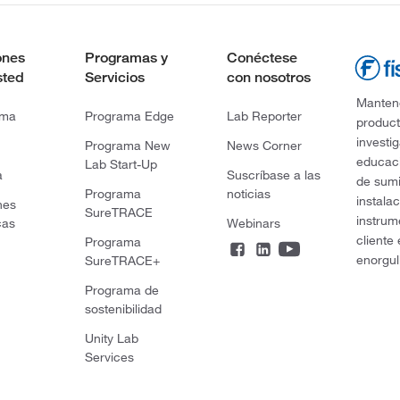
ones
Programas y
Conéctese
sted
Servicios
con nosotros
Mantene
rma
Programa Edge
Lab Reporter
product
investi
Programa New
News Corner
educaci
Lab Start-Up
a
Suscríbase a las
de sumi
Programa
noticias
instala
nes
SureTRACE
instrum
cas
Webinars
cliente
Programa
enorgul
SureTRACE+
Programa de
sostenibilidad
Unity Lab
Services