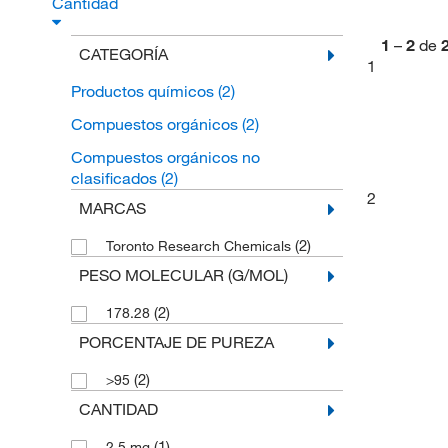
Cantidad
1
–
2
de
CATEGORÍA
1
Productos químicos
(2)
Compuestos orgánicos
(2)
Compuestos orgánicos no
clasificados
(2)
2
MARCAS
(2)
Toronto Research Chemicals
PESO MOLECULAR (G/MOL)
(2)
178.28
PORCENTAJE DE PUREZA
(2)
>95
CANTIDAD
(1)
2.5 mg