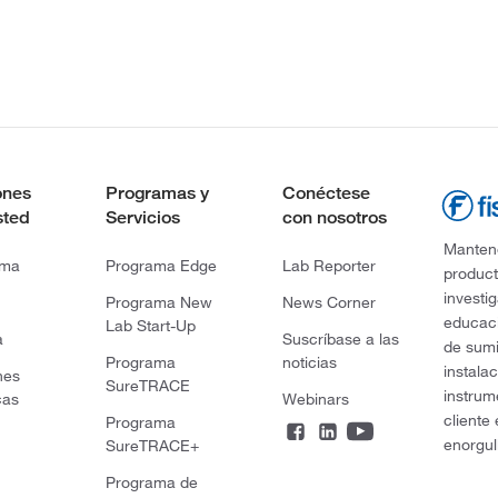
ones
Programas y
Conéctese
sted
Servicios
con nosotros
Mantene
rma
Programa Edge
Lab Reporter
product
investi
Programa New
News Corner
educaci
Lab Start-Up
a
Suscríbase a las
de sumi
Programa
noticias
instala
nes
SureTRACE
instrum
cas
Webinars
cliente
Programa
enorgul
SureTRACE+
Programa de