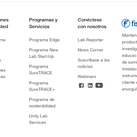
ones
Programas y
Conéctese
sted
Servicios
con nosotros
Mantene
rma
Programa Edge
Lab Reporter
product
investi
Programa New
News Corner
educaci
Lab Start-Up
a
Suscríbase a las
de sumi
Programa
noticias
instala
nes
SureTRACE
instrum
cas
Webinars
cliente
Programa
enorgul
SureTRACE+
Programa de
sostenibilidad
Unity Lab
Services