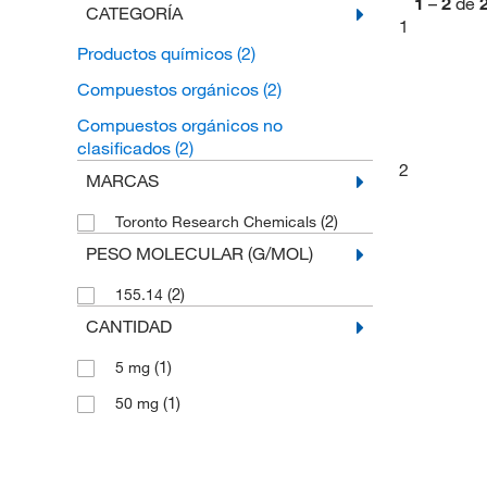
1
–
2
de
CATEGORÍA
1
Productos químicos
(2)
Compuestos orgánicos
(2)
Compuestos orgánicos no
clasificados
(2)
2
MARCAS
(2)
Toronto Research Chemicals
PESO MOLECULAR (G/MOL)
(2)
155.14
CANTIDAD
(1)
5 mg
(1)
50 mg