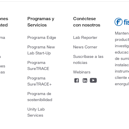
ones
Programas y
Conéctese
sted
Servicios
con nosotros
Mantene
rma
Programa Edge
Lab Reporter
product
investi
Programa New
News Corner
educaci
Lab Start-Up
a
Suscríbase a las
de sumi
Programa
noticias
instala
nes
SureTRACE
instrum
cas
Webinars
cliente
Programa
enorgul
SureTRACE+
Programa de
sostenibilidad
Unity Lab
Services