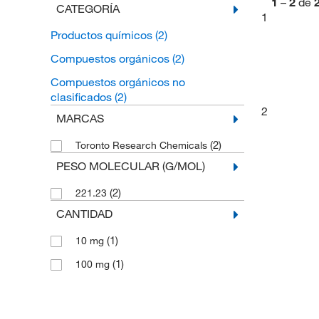
1
–
2
de
CATEGORÍA
1
Productos químicos
(2)
Compuestos orgánicos
(2)
Compuestos orgánicos no
clasificados
(2)
2
MARCAS
(2)
Toronto Research Chemicals
PESO MOLECULAR (G/MOL)
(2)
221.23
CANTIDAD
(1)
10 mg
(1)
100 mg