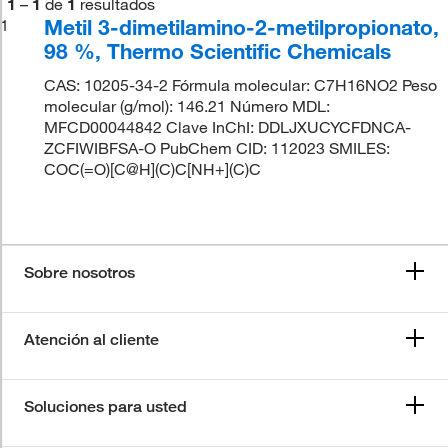
1
–
1
de
1
resultados
Metil 3-dimetilamino-2-metilpropionato,
1
98 %, Thermo Scientific Chemicals
CAS: 10205-34-2 Fórmula molecular: C7H16NO2 Peso
molecular (g/mol): 146.21 Número MDL:
MFCD00044842 Clave InChI: DDLJXUCYCFDNCA-
ZCFIWIBFSA-O PubChem CID: 112023 SMILES:
COC(=O)[C@H](C)C[NH+](C)C
Sobre nosotros
Atención al cliente
Soluciones para usted