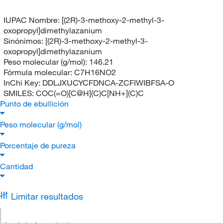
IUPAC Nombre:
[(2R)-3-methoxy-2-methyl-3-
oxopropyl]dimethylazanium
Sinónimos:
[(2R)-3-methoxy-2-methyl-3-
oxopropyl]dimethylazanium
Peso molecular (g/mol):
146.21
Fórmula molecular:
C7H16NO2
InChi Key:
DDLJXUCYCFDNCA-ZCFIWIBFSA-O
SMILES:
COC(=O)[C@H](C)C[NH+](C)C
Punto de ebullición
Peso molecular (g/mol)
Porcentaje de pureza
Cantidad
Limitar resultados