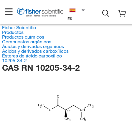
ES
Fisher Scientific
Productos
Productos químicos
Compuestos orgánicos
Ácidos y derivados orgánicos
Ácidos y derivados carboxílicos
Ésteres de ácido carboxílico
10205-34-2
CAS RN 10205-34-2
O
H
C
CH
3
3
O
NH
(R)
CH
CH
3
3