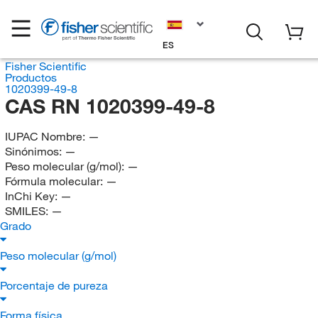
ES
Fisher Scientific
Productos
1020399-49-8
CAS RN 1020399-49-8
IUPAC Nombre:
—
Sinónimos:
—
Peso molecular (g/mol):
—
Fórmula molecular:
—
InChi Key:
—
SMILES:
—
Grado
Peso molecular (g/mol)
Porcentaje de pureza
Forma física