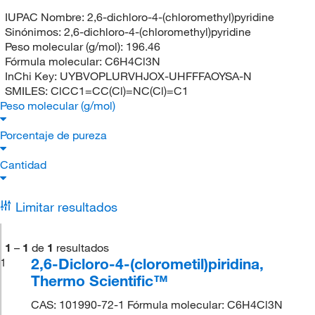
IUPAC Nombre:
2,6-dichloro-4-(chloromethyl)pyridine
Sinónimos:
2,6-dichloro-4-(chloromethyl)pyridine
Peso molecular (g/mol):
196.46
Fórmula molecular:
C6H4Cl3N
InChi Key:
UYBVOPLURVHJOX-UHFFFAOYSA-N
SMILES:
ClCC1=CC(Cl)=NC(Cl)=C1
Peso molecular (g/mol)
Porcentaje de pureza
Cantidad
Limitar resultados
1
–
1
de
1
resultados
2,6-Dicloro-4-(clorometil)piridina,
1
Thermo Scientific™
CAS: 101990-72-1 Fórmula molecular: C6H4Cl3N