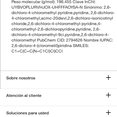
Peso molecular (g/mol): 196.455 Clave InChI:
UYBVOPLURVHJOX-UHFFFAOYSA-N Sinónimo: 2,6-
dichloro-4-chloromethyl pyridine,pyridine, 2,6-dichloro-
4-chloromethyl,acmc-20dwvl,2,6-dichloro-isonicotinyl
chloride,2,6-dichloro-4-chloromethyl-pyridine,4-
chloromethyl-2,6-dichloropyridine,pyridine, 2,6-
dichloro-4-chloromethyl-9ci,pyridine,2,6-dichloro-4-
chloromethyl PubChem CID: 2794626 Nombre IUPAC:
2,6-dicloro-4-(clorometil)piridina SMILES:
C1=C(C=C(N=C1Cl)Cl)CCl
Sobre nosotros
Atención al cliente
Soluciones para usted