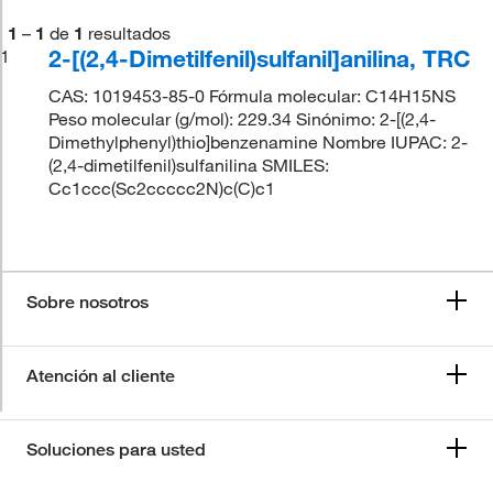
1
–
1
de
1
resultados
2-[(2,4-Dimetilfenil)sulfanil]anilina, TRC
1
CAS: 1019453-85-0 Fórmula molecular: C14H15NS
Peso molecular (g/mol): 229.34 Sinónimo: 2-[(2,4-
Dimethylphenyl)thio]benzenamine Nombre IUPAC: 2-
(2,4-dimetilfenil)sulfanilina SMILES:
Cc1ccc(Sc2ccccc2N)c(C)c1
Sobre nosotros
Atención al cliente
Soluciones para usted