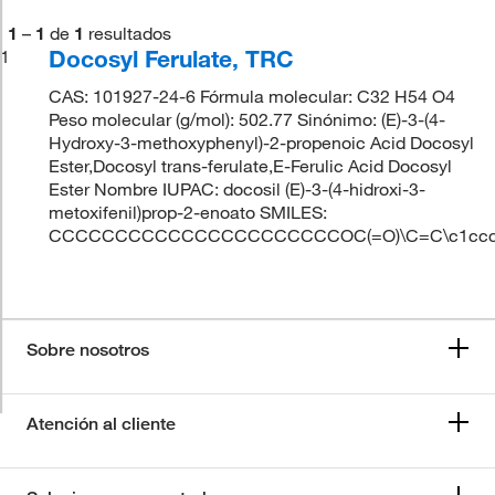
1
–
1
de
1
resultados
Docosyl Ferulate, TRC
1
CAS: 101927-24-6 Fórmula molecular: C32 H54 O4
Peso molecular (g/mol): 502.77 Sinónimo: (E)-3-(4-
Hydroxy-3-methoxyphenyl)-2-propenoic Acid Docosyl
Ester,Docosyl trans-ferulate,E-Ferulic Acid Docosyl
Ester Nombre IUPAC: docosil (E)-3-(4-hidroxi-3-
metoxifenil)prop-2-enoato SMILES:
CCCCCCCCCCCCCCCCCCCCCCOC(=O)\C=C\c1ccc(
Sobre nosotros
Atención al cliente