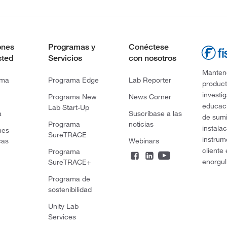
ones
Programas y
Conéctese
sted
Servicios
con nosotros
Mantene
rma
Programa Edge
Lab Reporter
product
investi
Programa New
News Corner
educaci
Lab Start-Up
a
Suscríbase a las
de sumi
Programa
noticias
instala
nes
SureTRACE
instrum
cas
Webinars
cliente
Programa
enorgul
SureTRACE+
Programa de
sostenibilidad
Unity Lab
Services