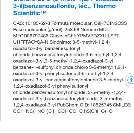
3-il)benzenosulfonilo, téc., Thermo
Scientific™
CAS: 10185-62-3 Fórmula molecular: C9H7ClN2O3S
Peso molecular (g/mol): 258.68 Número MDL:
MFCD06797486 Clave InChI: YPMVPGZXUILSPT-
UHFFFAOYSA-N Sinónimo: 3-5-methyl-1,2,4-
oxadiazol-3-yl benzenesulfonyl
chloride,benzenesulfonylchloride,3-5-methyl-1,2,4-
oxadiazol-3-yl,3-5-methyl-1,2,4-oxadiazol-3-yl
benzene-1-sulfonyl chloride,chloro 3-5-methyl 1,2,4-
oxadiazol-3-yl phenyl sulfone,3-5-methyl-1,2,4
oxadiazol-3-yl-benzenesulfonylchloride,3-5-methyl-
1,2,4-oxadiazol-3-yl phenylsulfonyl
chloride,benzenesulfonyl chloride, 3-5-methyl-1,2,4-
oxadiazol-3-yl,benzenesulfonylchloride, 3-5-methyl-
1,2,4-oxadiazol-3-yl PubChem CID: 18525745 SMILES:
CC1=NC(=NO1)C1=CC(=CC=C1)S(Cl)(=O)=O