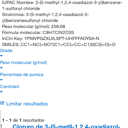
IUPAC Nombre:
3-(5-methyl-1,2,4-oxadiazol-3-yl)benzene-
1-sulfonyl chloride
Sinónimos:
3-(5-methyl-1,2,4-oxadiazol-3-
yl)benzenesulfonyl chloride
Peso molecular (g/mol):
258.68
Fórmula molecular:
C9H7ClN2O3S
InChi Key:
YPMVPGZXUILSPT-UHFFFAOYSA-N
SMILES:
CC1=NC(=NO1)C1=CC(=CC=C1)S(Cl)(=O)=O
Grado
Peso molecular (g/mol)
Porcentaje de pureza
Cantidad
Limitar resultados
1
–
1
de
1
resultados
Cloruro de 3-(5-metil-1,2,4-oxadiazol-
1