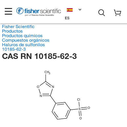
ES
Fisher Scientific
Productos
Productos químicos
Compuestos orgánicos
Haluros de sulfonilos
10185-62-3
CAS RN 10185-62-3
CH
3
O
N
N
Cl
O
S
O