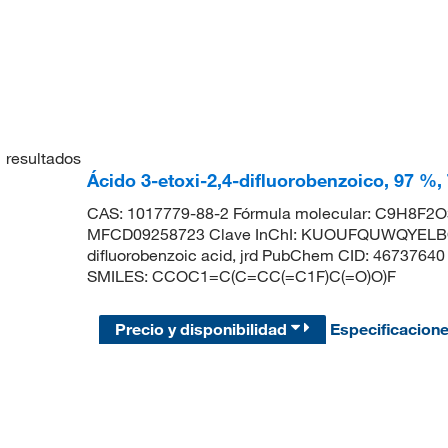
1
resultados
Ácido 3-etoxi-2,4-difluorobenzoico, 97 %,
CAS: 1017779-88-2 Fórmula molecular: C9H8F2O3
MFCD09258723 Clave InChI: KUOUFQUWQYELBO-
difluorobenzoic acid, jrd PubChem CID: 46737640
SMILES: CCOC1=C(C=CC(=C1F)C(=O)O)F
Precio y disponibilidad
Especificacion