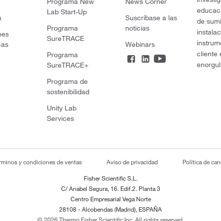
Programa New
News Corner
educaci
Lab Start-Up
a
Suscríbase a las
de sumi
Programa
noticias
instala
nes
SureTRACE
instrum
cas
Webinars
cliente
Programa
enorgul
SureTRACE+
Programa de
sostenibilidad
Unity Lab
Services
rminos y condiciones de ventas
Aviso de privacidad
Política de ca
Fisher Scientific S.L.
C/ Anabel Segura, 16. Edif.2. Planta 3
Centro Empresarial Vega Norte
28108 - Alcobendas (Madrid), ESPAÑA
© 2026 Thermo Fisher Scientific Inc. All rights reserved.