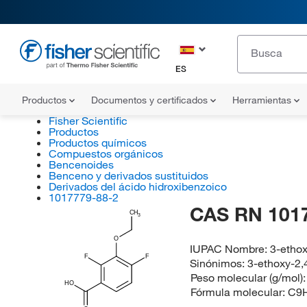
ES
Productos
Documentos y certificados
Herramientas
Fisher Scientific
Productos
Productos químicos
Compuestos orgánicos
Bencenoides
Benceno y derivados sustituidos
Derivados del ácido hidroxibenzoico
1017779-88-2
CAS RN 101
CH
3
O
IUPAC Nombre:
3-ethox
F
F
Sinónimos:
3-ethoxy-2,
Peso molecular (g/mol)
HO
Fórmula molecular:
C9