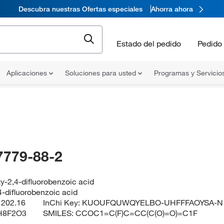
Descubra nuestras Ofertas especiales
Ahorra ahora
Estado del pedido
Pedido 
Aplicaciones
Soluciones para usted
Programas y Servicio
7779-88-2
y-2,4-difluorobenzoic acid
4-difluorobenzoic acid
:
202.16
InChi Key:
KUOUFQUWQYELBO-UHFFFAOYSA-N
H8F2O3
SMILES:
CCOC1=C(F)C=CC(C(O)=O)=C1F