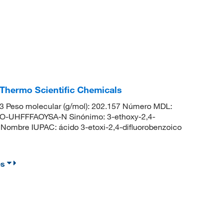
 Thermo Scientific Chemicals
 Peso molecular (g/mol): 202.157 Número MDL:
UHFFFAOYSA-N Sinónimo: 3-ethoxy-2,4-
 Nombre IUPAC: ácido 3-etoxi-2,4-difluorobenzoico
es