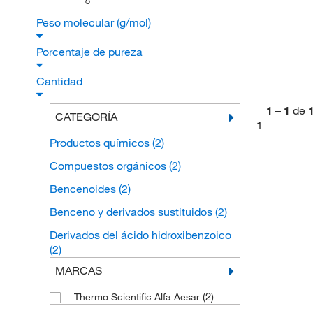
O
Peso molecular (g/mol)
Porcentaje de pureza
Cantidad
1
–
1
de
CATEGORÍA
1
Productos químicos
(2)
Compuestos orgánicos
(2)
Bencenoides
(2)
Benceno y derivados sustituidos
(2)
Derivados del ácido hidroxibenzoico
(2)
MARCAS
(2)
Thermo Scientific Alfa Aesar