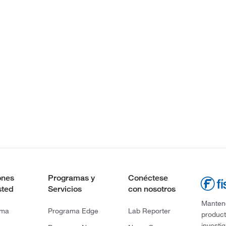
ones
Programas y
Conéctese
sted
Servicios
con nosotros
Mantene
rma
Programa Edge
Lab Reporter
product
investi