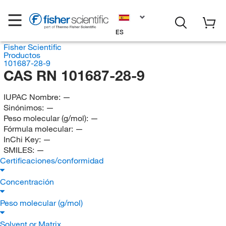
ES
Fisher Scientific
Productos
101687-28-9
CAS RN 101687-28-9
IUPAC Nombre:
—
Sinónimos:
—
Peso molecular (g/mol):
—
Fórmula molecular:
—
InChi Key:
—
SMILES:
—
Certificaciones/conformidad
Concentración
Peso molecular (g/mol)
Solvent or Matrix