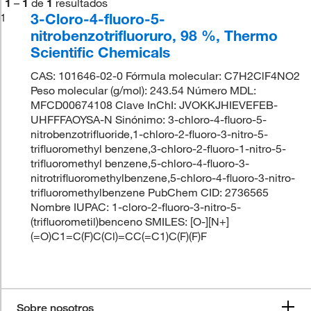
1
–
1
de
1
resultados
3-Cloro-4-fluoro-5-
1
nitrobenzotrifluoruro, 98 %, Thermo
Scientific Chemicals
CAS: 101646-02-0 Fórmula molecular: C7H2ClF4NO2
Peso molecular (g/mol): 243.54 Número MDL:
MFCD00674108 Clave InChI: JVOKKJHIEVEFEB-
UHFFFAOYSA-N Sinónimo: 3-chloro-4-fluoro-5-
nitrobenzotrifluoride,1-chloro-2-fluoro-3-nitro-5-
trifluoromethyl benzene,3-chloro-2-fluoro-1-nitro-5-
trifluoromethyl benzene,5-chloro-4-fluoro-3-
nitrotrifluoromethylbenzene,5-chloro-4-fluoro-3-nitro-
trifluoromethylbenzene PubChem CID: 2736565
Nombre IUPAC: 1-cloro-2-fluoro-3-nitro-5-
(trifluorometil)benceno SMILES: [O-][N+]
(=O)C1=C(F)C(Cl)=CC(=C1)C(F)(F)F
Sobre nosotros