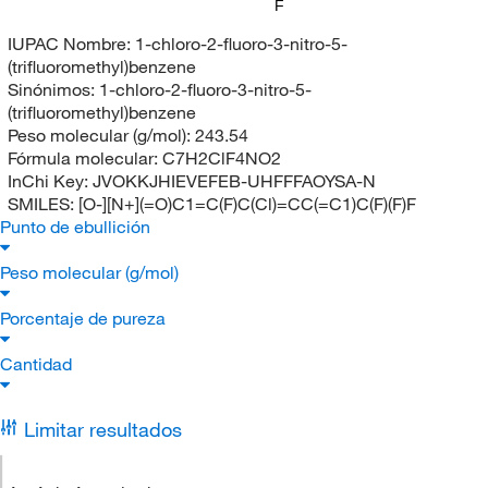
F
IUPAC Nombre:
1-chloro-2-fluoro-3-nitro-5-
(trifluoromethyl)benzene
Sinónimos:
1-chloro-2-fluoro-3-nitro-5-
(trifluoromethyl)benzene
Peso molecular (g/mol):
243.54
Fórmula molecular:
C7H2ClF4NO2
InChi Key:
JVOKKJHIEVEFEB-UHFFFAOYSA-N
SMILES:
[O-][N+](=O)C1=C(F)C(Cl)=CC(=C1)C(F)(F)F
Punto de ebullición
Peso molecular (g/mol)
Porcentaje de pureza
Cantidad
Limitar resultados