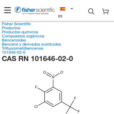
ES
Fisher Scientific
Productos
Productos químicos
Compuestos orgánicos
Bencenoides
Benceno y derivados sustituidos
Trifluorometilbencenos
101646-02-0
CAS RN 101646-02-0
O
O
N
F
F
Cl
F