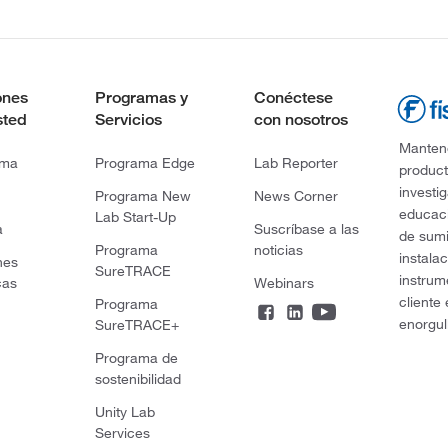
ones
Programas y
Conéctese
sted
Servicios
con nosotros
Mantene
rma
Programa Edge
Lab Reporter
product
investi
Programa New
News Corner
educaci
Lab Start-Up
a
Suscríbase a las
de sumi
Programa
noticias
instala
nes
SureTRACE
instrum
cas
Webinars
cliente
Programa
enorgul
SureTRACE+
Programa de
sostenibilidad
Unity Lab
Services