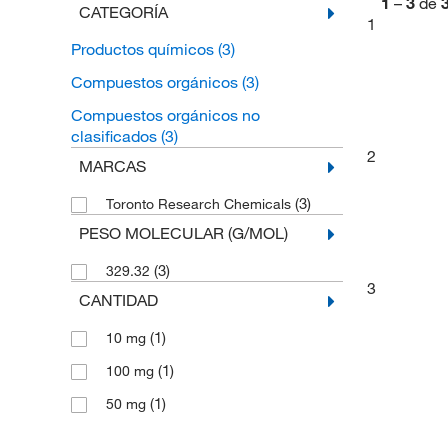
1
–
3
de
CATEGORÍA
1
Productos químicos
(3)
Compuestos orgánicos
(3)
Compuestos orgánicos no
clasificados
(3)
2
MARCAS
(3)
Toronto Research Chemicals
PESO MOLECULAR (G/MOL)
(3)
329.32
3
CANTIDAD
(1)
10 mg
(1)
100 mg
(1)
50 mg