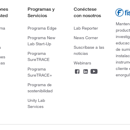
ones
Programas y
Conéctese
sted
Servicios
con nosotros
Mantene
rma
Programa Edge
Lab Reporter
product
investi
Programa New
News Corner
educaci
Lab Start-Up
a
Suscríbase a las
de sumi
Programa
noticias
instala
nes
SureTRACE
instrum
cas
Webinars
cliente
Programa
enorgul
SureTRACE+
Programa de
sostenibilidad
Unity Lab
Services