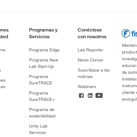
ones
Programas y
Conéctese
sted
Servicios
con nosotros
Mantene
rma
Programa Edge
Lab Reporter
product
investi
Programa New
News Corner
educaci
Lab Start-Up
a
Suscríbase a las
de sumi
Programa
noticias
instala
nes
SureTRACE
instrum
cas
Webinars
cliente
Programa
enorgul
SureTRACE+
Programa de
sostenibilidad
Unity Lab
Services