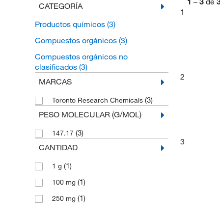
1
–
3
de
CATEGORÍA
1
Productos químicos
(3)
Compuestos orgánicos
(3)
Compuestos orgánicos no
clasificados
(3)
2
MARCAS
(3)
Toronto Research Chemicals
PESO MOLECULAR (G/MOL)
(3)
147.17
3
CANTIDAD
(1)
1 g
(1)
100 mg
(1)
250 mg