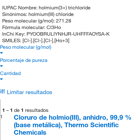
IUPAC Nombre:
holmium(3+) trichloride
Sinónimos:
holmium(III) chloride
Peso molecular (g/mol):
271.28
Fórmula molecular:
Cl3Ho
InChi Key:
PYOOBRULIYNHJR-UHFFFAOYSA-K
SMILES:
[Cl-].[Cl-].[Cl-].[Ho+3]
Peso molecular (g/mol)
Porcentaje de pureza
Cantidad
Limitar resultados
1
–
1
de
1
resultados
Cloruro de holmio(III), anhidro, 99,9 %
1
(base metálica), Thermo Scientific
Chemicals