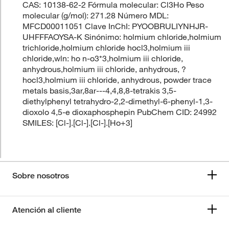
CAS: 10138-62-2 Fórmula molecular: Cl3Ho Peso
molecular (g/mol): 271.28 Número MDL:
MFCD00011051 Clave InChI: PYOOBRULIYNHJR-
UHFFFAOYSA-K Sinónimo: holmium chloride,holmium
trichloride,holmium chloride hocl3,holmium iii
chloride,wln: ho n-o3*3,holmium iii chloride,
anhydrous,holmium iii chloride, anhydrous, ?
hocl3,holmium iii chloride, anhydrous, powder trace
metals basis,3ar,8ar---4,4,8,8-tetrakis 3,5-
diethylphenyl tetrahydro-2,2-dimethyl-6-phenyl-1,3-
dioxolo 4,5-e dioxaphosphepin PubChem CID: 24992
SMILES: [Cl-].[Cl-].[Cl-].[Ho+3]
Sobre nosotros
Atención al cliente