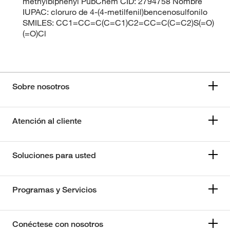
methylbiphenyl PubChem CID: 2794758 Nombre
IUPAC: cloruro de 4-(4-metilfenil)bencenosulfonilo
SMILES: CC1=CC=C(C=C1)C2=CC=C(C=C2)S(=O)
(=O)Cl
Sobre nosotros
Atención al cliente
Soluciones para usted
Programas y Servicios
Conéctese con nosotros