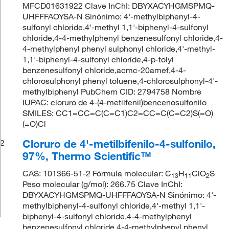
MFCD01631922 Clave InChI: DBYXACYHGMSPMQ-
UHFFFAOYSA-N Sinónimo: 4'-methylbiphenyl-4-
sulfonyl chloride,4'-methyl 1,1'-biphenyl-4-sulfonyl
chloride,4-4-methylphenyl benzenesulfonyl chloride,4-
4-methylphenyl phenyl sulphonyl chloride,4'-methyl-
1,1'-biphenyl-4-sulfonyl chloride,4-p-tolyl
benzenesulfonyl chloride,acmc-20amef,4-4-
chlorosulphonyl phenyl toluene,4-chlorosulphonyl-4'-
methylbiphenyl PubChem CID: 2794758 Nombre
IUPAC: cloruro de 4-(4-metilfenil)bencenosulfonilo
SMILES: CC1=CC=C(C=C1)C2=CC=C(C=C2)S(=O)
(=O)Cl
Cloruro de 4'-metilbifenilo-4-sulfonilo,
2
97%, Thermo Scientific™
CAS: 101366-51-2 Fórmula molecular: C
H
ClO
S
13
11
2
Peso molecular (g/mol): 266.75 Clave InChI:
DBYXACYHGMSPMQ-UHFFFAOYSA-N Sinónimo: 4'-
methylbiphenyl-4-sulfonyl chloride,4'-methyl 1,1'-
biphenyl-4-sulfonyl chloride,4-4-methylphenyl
benzenesulfonyl chloride,4-4-methylphenyl phenyl