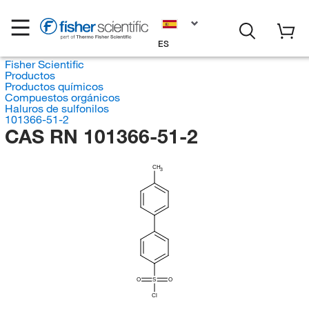
ES
Fisher Scientific
Productos
Productos químicos
Compuestos orgánicos
Haluros de sulfonilos
101366-51-2
CAS RN 101366-51-2
CH
3
O
S
O
Cl