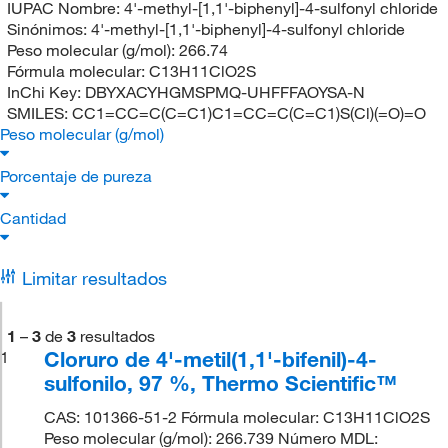
IUPAC Nombre:
4'-methyl-[1,1'-biphenyl]-4-sulfonyl chloride
Sinónimos:
4'-methyl-[1,1'-biphenyl]-4-sulfonyl chloride
Peso molecular (g/mol):
266.74
Fórmula molecular:
C13H11ClO2S
InChi Key:
DBYXACYHGMSPMQ-UHFFFAOYSA-N
SMILES:
CC1=CC=C(C=C1)C1=CC=C(C=C1)S(Cl)(=O)=O
Peso molecular (g/mol)
Porcentaje de pureza
Cantidad
Limitar resultados
1
–
3
de
3
resultados
Cloruro de 4'-metil(1,1'-bifenil)-4-
1
sulfonilo, 97 %, Thermo Scientific™
CAS: 101366-51-2 Fórmula molecular: C13H11ClO2S
Peso molecular (g/mol): 266.739 Número MDL: