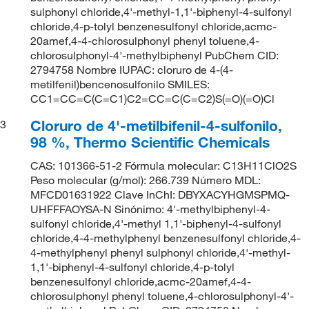
sulphonyl chloride,4'-methyl-1,1'-biphenyl-4-sulfonyl
chloride,4-p-tolyl benzenesulfonyl chloride,acmc-
20amef,4-4-chlorosulphonyl phenyl toluene,4-
chlorosulphonyl-4'-methylbiphenyl PubChem CID:
2794758 Nombre IUPAC: cloruro de 4-(4-
metilfenil)bencenosulfonilo SMILES:
CC1=CC=C(C=C1)C2=CC=C(C=C2)S(=O)(=O)Cl
Cloruro de 4'-metilbifenil-4-sulfonilo,
3
98 %, Thermo Scientific Chemicals
CAS: 101366-51-2 Fórmula molecular: C13H11ClO2S
Peso molecular (g/mol): 266.739 Número MDL:
MFCD01631922 Clave InChI: DBYXACYHGMSPMQ-
UHFFFAOYSA-N Sinónimo: 4'-methylbiphenyl-4-
sulfonyl chloride,4'-methyl 1,1'-biphenyl-4-sulfonyl
chloride,4-4-methylphenyl benzenesulfonyl chloride,4-
4-methylphenyl phenyl sulphonyl chloride,4'-methyl-
1,1'-biphenyl-4-sulfonyl chloride,4-p-tolyl
benzenesulfonyl chloride,acmc-20amef,4-4-
chlorosulphonyl phenyl toluene,4-chlorosulphonyl-4'-