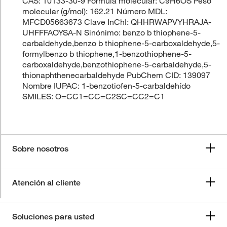
CAS: 10133-30-9 Fórmula molecular: C9H6OS Peso
molecular (g/mol): 162.21 Número MDL:
MFCD05663673 Clave InChI: QHHRWAPVYHRAJA-
UHFFFAOYSA-N Sinónimo: benzo b thiophene-5-
carbaldehyde,benzo b thiophene-5-carboxaldehyde,5-
formylbenzo b thiophene,1-benzothiophene-5-
carboxaldehyde,benzothiophene-5-carbaldehyde,5-
thionaphthenecarbaldehyde PubChem CID: 139097
Nombre IUPAC: 1-benzotiofen-5-carbaldehído
SMILES: O=CC1=CC=C2SC=CC2=C1
Sobre nosotros
Atención al cliente
Soluciones para usted