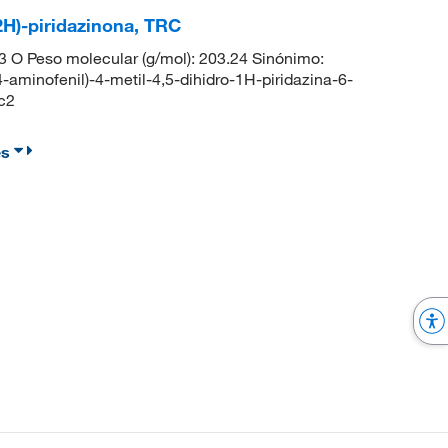
(2H)-piridazinona, TRC
 O Peso molecular (g/mol): 203.24 Sinónimo:
aminofenil)-4-metil-4,5-dihidro-1H-piridazina-6-
c2
es