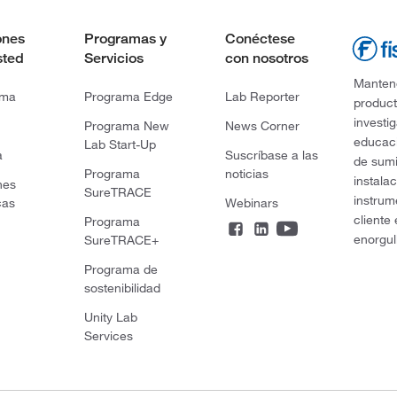
ones
Programas y
Conéctese
sted
Servicios
con nosotros
Mantene
rma
Programa Edge
Lab Reporter
product
investi
Programa New
News Corner
educaci
Lab Start-Up
a
Suscríbase a las
de sumi
Programa
noticias
instala
nes
SureTRACE
instrum
cas
Webinars
cliente
Programa
enorgul
SureTRACE+
Programa de
sostenibilidad
Unity Lab
Services