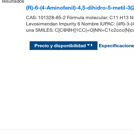
1
resultados
(R)-6-(4-Aminofenil)-4,5-dihidro-5-metil-3
CAS: 101328-85-2 Fórmula molecular: C11 H13 N3
Levosimendan Impurity 6 Nombre IUPAC: (4R)-3-(4-
una SMILES: C[C@@H]1CC(=O)NN=C1c2ccc(N)c
Precio y disponibilidad
Especificacion