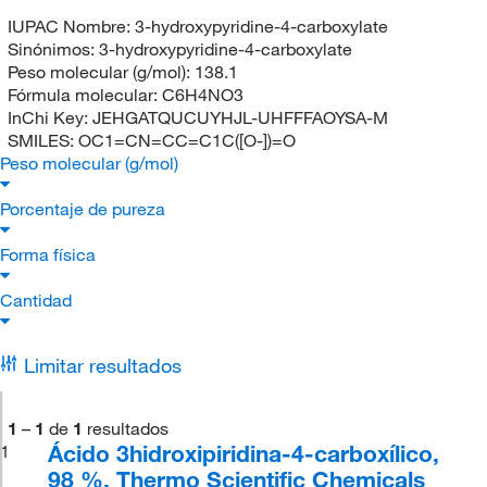
IUPAC Nombre:
3-hydroxypyridine-4-carboxylate
Sinónimos:
3-hydroxypyridine-4-carboxylate
Peso molecular (g/mol):
138.1
Fórmula molecular:
C6H4NO3
InChi Key:
JEHGATQUCUYHJL-UHFFFAOYSA-M
SMILES:
OC1=CN=CC=C1C([O-])=O
Peso molecular (g/mol)
Porcentaje de pureza
Forma física
Cantidad
Limitar resultados
1
–
1
de
1
resultados
Ácido 3hidroxipiridina-4-carboxílico,
1
98 %, Thermo Scientific Chemicals