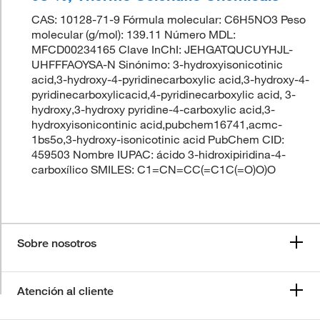
CAS: 10128-71-9 Fórmula molecular: C6H5NO3 Peso
molecular (g/mol): 139.11 Número MDL:
MFCD00234165 Clave InChI: JEHGATQUCUYHJL-
UHFFFAOYSA-N Sinónimo: 3-hydroxyisonicotinic
acid,3-hydroxy-4-pyridinecarboxylic acid,3-hydroxy-4-
pyridinecarboxylicacid,4-pyridinecarboxylic acid, 3-
hydroxy,3-hydroxy pyridine-4-carboxylic acid,3-
hydroxyisonicontinic acid,pubchem16741,acmc-
1bs5o,3-hydroxy-isonicotinic acid PubChem CID:
459503 Nombre IUPAC: ácido 3-hidroxipiridina-4-
carboxílico SMILES: C1=CN=CC(=C1C(=O)O)O
Sobre nosotros
Atención al cliente