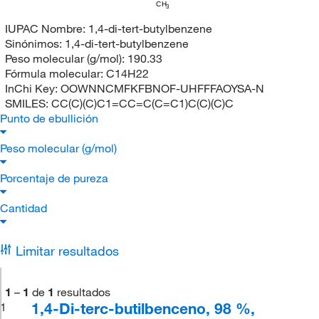
CH
3
IUPAC Nombre:
1,4-di-tert-butylbenzene
Sinónimos:
1,4-di-tert-butylbenzene
Peso molecular (g/mol):
190.33
Fórmula molecular:
C14H22
InChi Key:
OOWNNCMFKFBNOF-UHFFFAOYSA-N
SMILES:
CC(C)(C)C1=CC=C(C=C1)C(C)(C)C
Punto de ebullición
Peso molecular (g/mol)
Porcentaje de pureza
Cantidad
Limitar resultados
1
–
1
de
1
resultados
1,4-Di-terc-butilbenceno, 98 %,
1