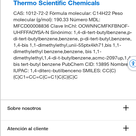
Thermo Scientific Chemicals
CAS: 1012-72-2 Fórmula molecular: C14H22 Peso
molecular (g/mol): 190.33 Número MDL:
MFCD00008836 Clave InChI: OOWNNCMFKFBNOF-
UHFFFAOYSA-N Sinónimo: 1,4-di-tert-butylbenzene,p-
di-tert-butylbenzene,benzene, p-di-tert-butyl,benzene,
1,4-bis 1,1-dimethylethyl,unii-55ptx4kh71,bis 1,1-
dimethylethyl benzene,benzene, bis 1,1-
dimethylethyl,1,4-di-t-butylbenzene,acmc-2097up,1,4-
bis tert-butyl benzene PubChem CID: 13895 Nombre
IUPAC: 1,4-diterc-butilbenceno SMILES: CC(C)
(C)C1=CC=C(C=C1)C(C)(C)C
Sobre nosotros
Atención al cliente