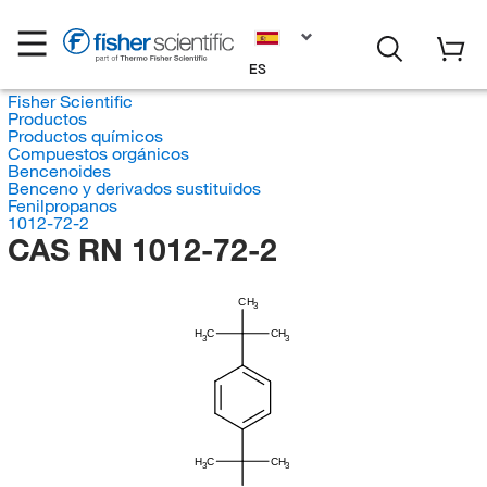
ES
Fisher Scientific
Productos
Productos químicos
Compuestos orgánicos
Bencenoides
Benceno y derivados sustituidos
Fenilpropanos
1012-72-2
CAS RN 1012-72-2
CH
3
H
C
CH
3
3
H
C
CH
3
3