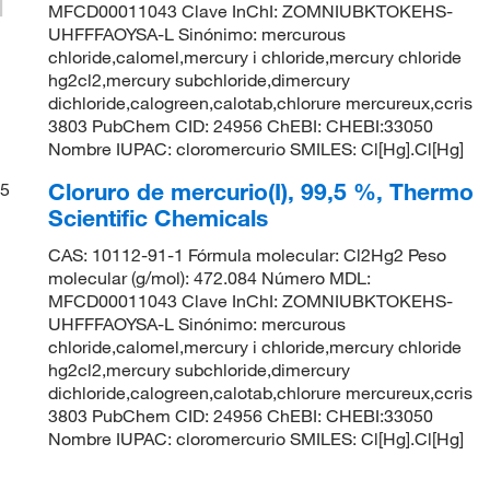
MFCD00011043 Clave InChI: ZOMNIUBKTOKEHS-
UHFFFAOYSA-L Sinónimo: mercurous
chloride,calomel,mercury i chloride,mercury chloride
hg2cl2,mercury subchloride,dimercury
dichloride,calogreen,calotab,chlorure mercureux,ccris
3803 PubChem CID: 24956 ChEBI: CHEBI:33050
Nombre IUPAC: cloromercurio SMILES: Cl[Hg].Cl[Hg]
Cloruro de mercurio(I), 99,5 %, Thermo
5
Scientific Chemicals
CAS: 10112-91-1 Fórmula molecular: Cl2Hg2 Peso
molecular (g/mol): 472.084 Número MDL:
MFCD00011043 Clave InChI: ZOMNIUBKTOKEHS-
UHFFFAOYSA-L Sinónimo: mercurous
chloride,calomel,mercury i chloride,mercury chloride
hg2cl2,mercury subchloride,dimercury
dichloride,calogreen,calotab,chlorure mercureux,ccris
3803 PubChem CID: 24956 ChEBI: CHEBI:33050
Nombre IUPAC: cloromercurio SMILES: Cl[Hg].Cl[Hg]