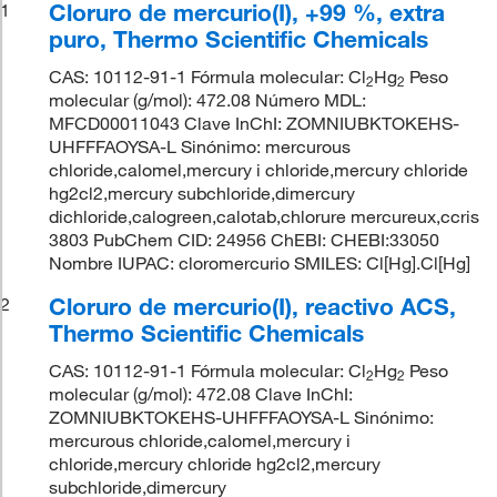
Cloruro de mercurio(I), +99 %, extra
1
puro, Thermo Scientific Chemicals
CAS: 10112-91-1 Fórmula molecular: Cl
Hg
Peso
2
2
molecular (g/mol): 472.08 Número MDL:
MFCD00011043 Clave InChI: ZOMNIUBKTOKEHS-
UHFFFAOYSA-L Sinónimo: mercurous
chloride,calomel,mercury i chloride,mercury chloride
hg2cl2,mercury subchloride,dimercury
dichloride,calogreen,calotab,chlorure mercureux,ccris
3803 PubChem CID: 24956 ChEBI: CHEBI:33050
Nombre IUPAC: cloromercurio SMILES: Cl[Hg].Cl[Hg]
Cloruro de mercurio(I), reactivo ACS,
2
Thermo Scientific Chemicals
CAS: 10112-91-1 Fórmula molecular: Cl
Hg
Peso
2
2
molecular (g/mol): 472.08 Clave InChI:
ZOMNIUBKTOKEHS-UHFFFAOYSA-L Sinónimo:
mercurous chloride,calomel,mercury i
chloride,mercury chloride hg2cl2,mercury
subchloride,dimercury