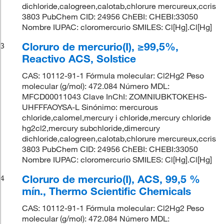
dichloride,calogreen,calotab,chlorure mercureux,ccris
3803 PubChem CID: 24956 ChEBI: CHEBI:33050
Nombre IUPAC: cloromercurio SMILES: Cl[Hg].Cl[Hg]
Cloruro de mercurio(I), ≥99,5%,
3
Reactivo ACS, Solstice
CAS: 10112-91-1 Fórmula molecular: Cl2Hg2 Peso
molecular (g/mol): 472.084 Número MDL:
MFCD00011043 Clave InChI: ZOMNIUBKTOKEHS-
UHFFFAOYSA-L Sinónimo: mercurous
chloride,calomel,mercury i chloride,mercury chloride
hg2cl2,mercury subchloride,dimercury
dichloride,calogreen,calotab,chlorure mercureux,ccris
3803 PubChem CID: 24956 ChEBI: CHEBI:33050
Nombre IUPAC: cloromercurio SMILES: Cl[Hg].Cl[Hg]
Cloruro de mercurio(I), ACS, 99,5 %
4
mín., Thermo Scientific Chemicals
CAS: 10112-91-1 Fórmula molecular: Cl2Hg2 Peso
molecular (g/mol): 472.084 Número MDL: