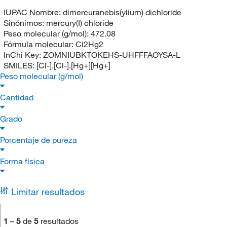
IUPAC Nombre:
dimercuranebis(ylium) dichloride
Sinónimos:
mercury(I) chloride
Peso molecular (g/mol):
472.08
Fórmula molecular:
Cl2Hg2
InChi Key:
ZOMNIUBKTOKEHS-UHFFFAOYSA-L
SMILES:
[Cl-].[Cl-].[Hg+][Hg+]
Peso molecular (g/mol)
Cantidad
Grado
Porcentaje de pureza
Forma física
Limitar resultados
1
–
5
de
5
resultados