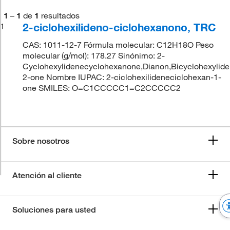
1
–
1
de
1
resultados
2-ciclohexilideno-ciclohexanono, TRC
1
CAS: 1011-12-7 Fórmula molecular: C12H18O Peso
molecular (g/mol): 178.27 Sinónimo: 2-
Cyclohexylidenecyclohexanone,Dianon,Bicyclohexylide
2-one Nombre IUPAC: 2-ciclohexilideneciclohexan-1-
one SMILES: O=C1CCCCC1=C2CCCCC2
Sobre nosotros
Atención al cliente
Soluciones para usted