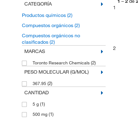
1
–
2
de
CATEGORÍA
1
Productos químicos
(2)
Compuestos orgánicos
(2)
Compuestos orgánicos no
clasificados
(2)
2
MARCAS
(2)
Toronto Research Chemicals
PESO MOLECULAR (G/MOL)
(2)
367.95
CANTIDAD
(1)
5 g
(1)
500 mg