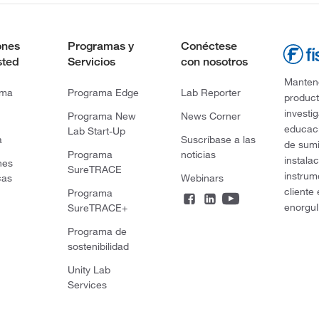
ones
Programas y
Conéctese
sted
Servicios
con nosotros
Mantene
rma
Programa Edge
Lab Reporter
product
investi
Programa New
News Corner
educaci
Lab Start-Up
a
Suscríbase a las
de sumi
Programa
noticias
instala
nes
SureTRACE
instrum
cas
Webinars
cliente
Programa
enorgul
SureTRACE+
Programa de
sostenibilidad
Unity Lab
Services