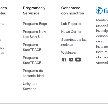
ones
Programas y
Conéctese
sted
Servicios
con nosotros
Mantene
rma
Programa Edge
Lab Reporter
product
investi
Programa New
News Corner
educaci
Lab Start-Up
a
Suscríbase a las
de sumi
Programa
noticias
instala
nes
SureTRACE
instrum
cas
Webinars
cliente
Programa
enorgul
SureTRACE+
Programa de
sostenibilidad
Unity Lab
Services