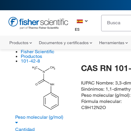
ES
Productos
Documentos y certificados
Herramientas
Fisher Scientific
Productos
101-42-8
CAS RN 101-
H
C
CH
3
3
N
IUPAC Nombre:
3,3-dim
O
NH
Sinónimos:
1,1-dimethy
Peso molecular (g/mol)
Fórmula molecular:
C9H12N2O
Peso molecular (g/mol)
Cantidad