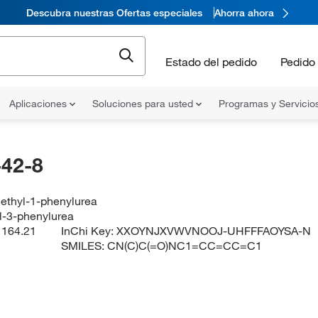
Descubra nuestras Ofertas especiales
Ahorra ahora
Estado del pedido
Pedido 
Aplicaciones
Soluciones para usted
Programas y Servicio
42-8
ethyl-1-phenylurea
l-3-phenylurea
:
164.21
InChi Key:
XXOYNJXVWVNOOJ-UHFFFAOYSA-N
SMILES:
CN(C)C(=O)NC1=CC=CC=C1