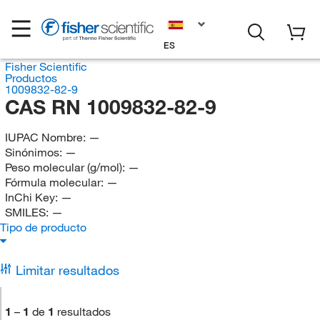
ES
Fisher Scientific
Productos
1009832-82-9
CAS RN 1009832-82-9
IUPAC Nombre:
—
Sinónimos:
—
Peso molecular (g/mol):
—
Fórmula molecular:
—
InChi Key:
—
SMILES:
—
Tipo de producto
Limitar resultados
1
–
1
de
1
resultados