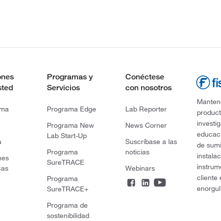
ones
Programas y
Conéctese
sted
Servicios
con nosotros
Mantene
rma
Programa Edge
Lab Reporter
product
investi
Programa New
News Corner
educaci
Lab Start-Up
a
Suscríbase a las
de sumi
Programa
noticias
instala
nes
SureTRACE
instrum
cas
Webinars
cliente
Programa
enorgul
SureTRACE+
Programa de
sostenibilidad