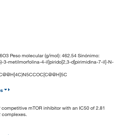
3 Peso molecular (g/mol): 462.54 Sinónimo:
3-metilmorfolina-4-il]pirido[2,3-d]pirimidina-7-il]-N-
OC[C@@H]4C)N5CCOC[C@@H]5C
es
competitive mTOR inhibitor with an IC50 of 2.81
 complexes.