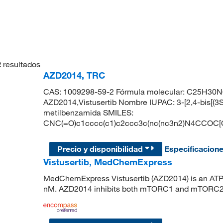
2
resultados
AZD2014, TRC
CAS: 1009298-59-2 Fórmula molecular: C25H30N6O
AZD2014,Vistusertib Nombre IUPAC: 3-[2,4-bis[(3S)-
metilbenzamida SMILES:
CNC(=O)c1cccc(c1)c2ccc3c(nc(nc3n2)N4CC
Precio y disponibilidad
Especificacion
Vistusertib, MedChemExpress
MedChemExpress Vistusertib (AZD2014) is an ATP 
nM. AZD2014 inhibits both mTORC1 and mTORC2