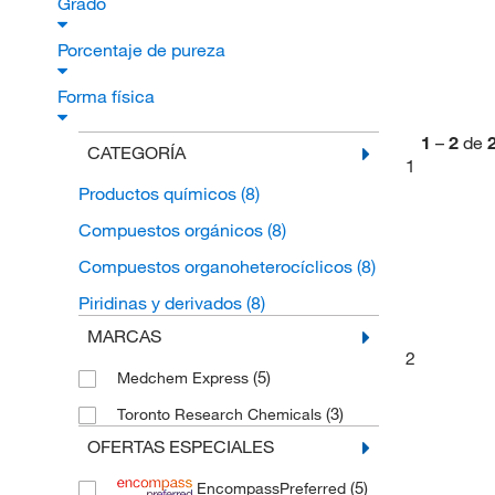
Grado
Porcentaje de pureza
Forma física
1
–
2
de
CATEGORÍA
1
Productos químicos
(8)
Compuestos orgánicos
(8)
Compuestos organoheterocíclicos
(8)
Piridinas y derivados
(8)
MARCAS
2
(5)
Medchem Express
(3)
Toronto Research Chemicals
OFERTAS ESPECIALES
(5)
EncompassPreferred