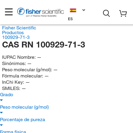
ES
Fisher Scientific
Productos
100929-71-3
CAS RN 100929-71-3
IUPAC Nombre:
—
Sinónimos:
—
Peso molecular (g/mol):
—
Fórmula molecular:
—
InChi Key:
—
SMILES:
—
Grado
Peso molecular (g/mol)
Porcentaje de pureza
Forma física