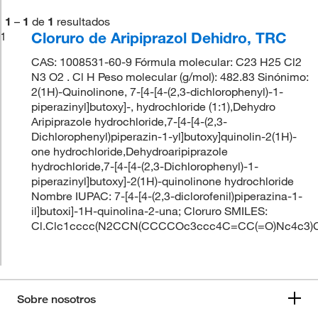
1
–
1
de
1
resultados
Cloruro de Aripiprazol Dehidro, TRC
1
CAS: 1008531-60-9 Fórmula molecular: C23 H25 Cl2
N3 O2 . Cl H Peso molecular (g/mol): 482.83 Sinónimo:
2(1H)-Quinolinone, 7-[4-[4-(2,3-dichlorophenyl)-1-
piperazinyl]butoxy]-, hydrochloride (1:1),Dehydro
Aripiprazole hydrochloride,7-[4-[4-(2,3-
Dichlorophenyl)piperazin-1-yl]butoxy]quinolin-2(1H)-
one hydrochloride,Dehydroaripiprazole
hydrochloride,7-[4-[4-(2,3-Dichlorophenyl)-1-
piperazinyl]butoxy]-2(1H)-quinolinone hydrochloride
Nombre IUPAC: 7-[4-[4-(2,3-diclorofenil)piperazina-1-
il]butoxi]-1H-quinolina-2-una; Cloruro SMILES:
Cl.Clc1cccc(N2CCN(CCCCOc3ccc4C=CC(=O)Nc4c3)
Sobre nosotros