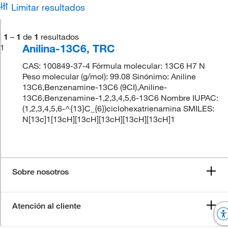
Limitar resultados
1
–
1
de
1
resultados
Anilina-13C6, TRC
1
CAS: 100849-37-4 Fórmula molecular: 13C6 H7 N
Peso molecular (g/mol): 99.08 Sinónimo: Aniline
13C6,Benzenamine-13C6 (9CI),Aniline-
13C6,Benzenamine-1,2,3,4,5,6-13C6 Nombre IUPAC:
(1,2,3,4,5,6-^{13}C_{6})ciclohexatrienamina SMILES:
N[13c]1[13cH][13cH][13cH][13cH][13cH]1
Sobre nosotros
Atención al cliente