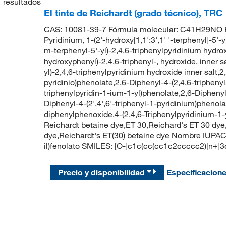
1
resultados
El tinte de Reichardt (grado técnico), TRC
CAS: 10081-39-7 Fórmula molecular: C41H29NO Pe
Pyridinium, 1-(2'-hydroxy[1,1':3',1' '-terphenyl]-5'-y
m-terphenyl-5'-yl)-2,4,6-triphenylpyridinium hydroxi
hydroxyphenyl)-2,4,6-triphenyl-, hydroxide, inner sal
yl)-2,4,6-triphenylpyridinium hydroxide inner salt,2
pyridinio)phenolate,2,6-Diphenyl-4-(2,4,6-tripheny
triphenylpyridin-1-ium-1-yl)phenolate,2,6-Diphenyl
Diphenyl-4-(2',4',6'-triphenyl-1-pyridinium)phenolat
diphenylphenoxide,4-(2,4,6-Triphenylpyridinium-1-
Reichardt betaine dye,ET 30,Reichard's ET 30 dye,
dye,Reichardt's ET(30) betaine dye Nombre IUPAC: 2
il)fenolato SMILES: [O-]c1c(cc(cc1c2ccccc2)[n
Precio y disponibilidad
Especificacion