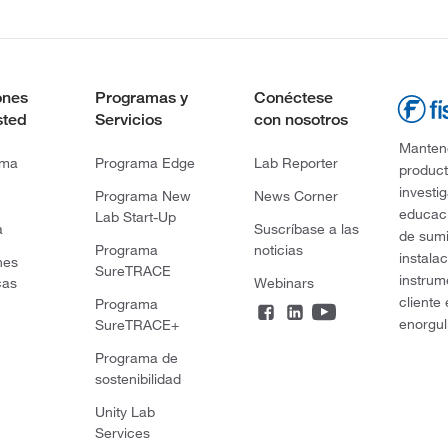
ones
Programas y
Conéctese
sted
Servicios
con nosotros
Mantene
rma
Programa Edge
Lab Reporter
product
investi
Programa New
News Corner
educaci
Lab Start-Up
a
Suscríbase a las
de sumi
Programa
noticias
instala
nes
SureTRACE
instrum
cas
Webinars
cliente
Programa
enorgul
SureTRACE+
Programa de
sostenibilidad
Unity Lab
Services