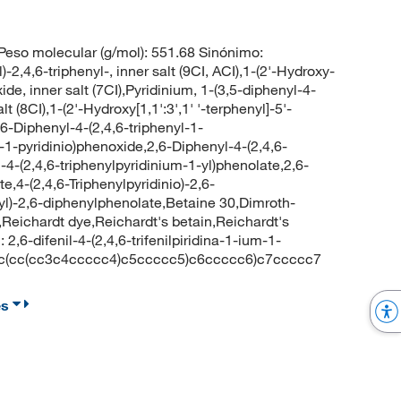
so molecular (g/mol): 551.68 Sinónimo:
l)-2,4,6-triphenyl-, inner salt (9CI, ACI),1-(2'-Hydroxy-
de, inner salt (7CI),Pyridinium, 1-(3,5-diphenyl-4-
t (8CI),1-(2'-Hydroxy[1,1':3',1' '-terphenyl]-5'-
,6-Diphenyl-4-(2,4,6-triphenyl-1-
l-1-pyridinio)phenoxide,2,6-Diphenyl-4-(2,4,6-
-4-(2,4,6-triphenylpyridinium-1-yl)phenolate,2,6-
e,4-(2,4,6-Triphenylpyridinio)-2,6-
yl)-2,6-diphenylphenolate,Betaine 30,Dimroth-
Reichardt dye,Reichardt's betain,Reichardt's
,6-difenil-4-(2,4,6-trifenilpiridina-1-ium-1-
+]3c(cc(cc3c4ccccc4)c5ccccc5)c6ccccc6)c7ccccc7
es