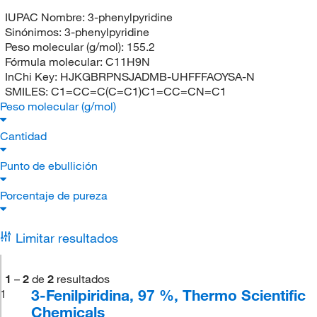
IUPAC Nombre:
3-phenylpyridine
Sinónimos:
3-phenylpyridine
Peso molecular (g/mol):
155.2
Fórmula molecular:
C11H9N
InChi Key:
HJKGBRPNSJADMB-UHFFFAOYSA-N
SMILES:
C1=CC=C(C=C1)C1=CC=CN=C1
Peso molecular (g/mol)
Cantidad
Punto de ebullición
Porcentaje de pureza
Limitar resultados
1
–
2
de
2
resultados
3-Fenilpiridina, 97 %, Thermo Scientific
1
Chemicals