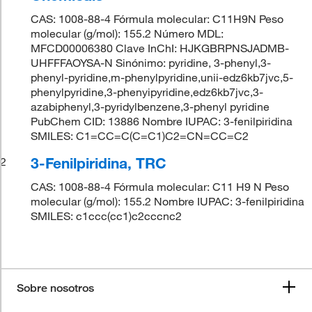
CAS: 1008-88-4 Fórmula molecular: C11H9N Peso
molecular (g/mol): 155.2 Número MDL:
MFCD00006380 Clave InChI: HJKGBRPNSJADMB-
UHFFFAOYSA-N Sinónimo: pyridine, 3-phenyl,3-
phenyl-pyridine,m-phenylpyridine,unii-edz6kb7jvc,5-
phenylpyridine,3-phenyipyridine,edz6kb7jvc,3-
azabiphenyl,3-pyridylbenzene,3-phenyl pyridine
PubChem CID: 13886 Nombre IUPAC: 3-fenilpiridina
SMILES: C1=CC=C(C=C1)C2=CN=CC=C2
3-Fenilpiridina, TRC
2
CAS: 1008-88-4 Fórmula molecular: C11 H9 N Peso
molecular (g/mol): 155.2 Nombre IUPAC: 3-fenilpiridina
SMILES: c1ccc(cc1)c2cccnc2
Sobre nosotros