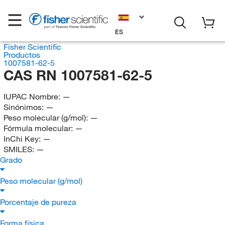
ES
Fisher Scientific
Productos
1007581-62-5
CAS RN 1007581-62-5
IUPAC Nombre:
—
Sinónimos:
—
Peso molecular (g/mol):
—
Fórmula molecular:
—
InChi Key:
—
SMILES:
—
Grado
Peso molecular (g/mol)
Porcentaje de pureza
Forma física